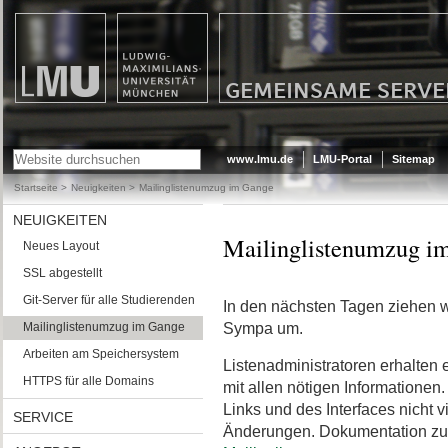
LMU - LUDWIG-MAXIMILIANS-
FACHSCHAFTEN DER LMU
UNIVERSITÄT MÜNCHEN
www.lmu.de
LMU-Portal
Sitemap
Startseite
/
Neuigkeiten
/
Mailinglistenumzug im Gange
NEUIGKEITEN
Mailinglistenumzug i
Neues Layout
SSL abgestellt
Git-Server für alle Studierenden
In den nächsten Tagen ziehen w
Mailinglistenumzug im Gange
Sympa um.
Arbeiten am Speichersystem
Listenadministratoren erhalten
HTTPS für alle Domains
mit allen nötigen Informationen
Links und des Interfaces nicht v
SERVICE
Änderungen. Dokumentation zu 